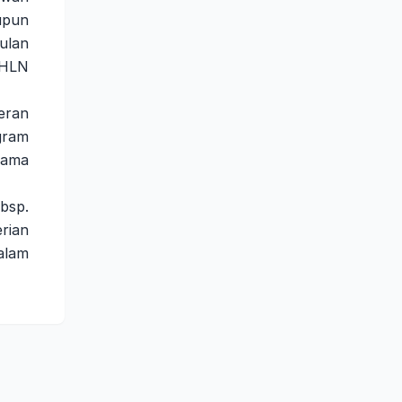
upun
ulan
PHLN
eran
gram
tama
ubsp.
rian
alam