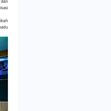
dari
sasi
ibah
padu