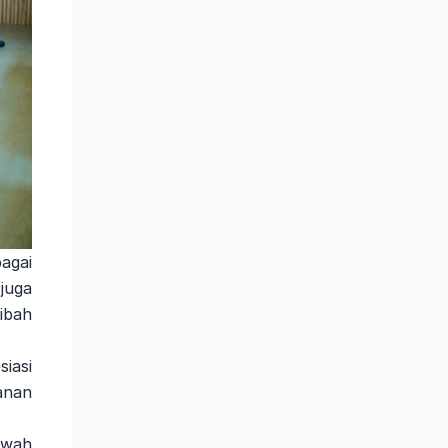
agai
juga
ibah
iasi
anan
awah