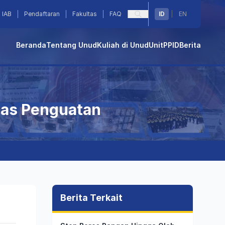
IAB
Pendaftaran
Fakultas
FAQ
ID
|
EN
Beranda
Tentang Unud
Kuliah di Unud
Unit
PPID
Berita
has Penguatan
Berita Terkait