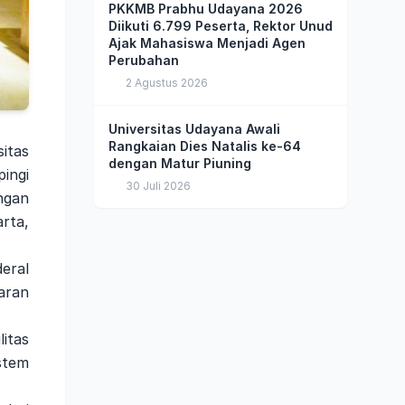
PKKMB Prabhu Udayana 2026
Diikuti 6.799 Peserta, Rektor Unud
Ajak Mahasiswa Menjadi Agen
Perubahan
2 Agustus 2026
Universitas Udayana Awali
Rangkaian Dies Natalis ke-64
itas
dengan Matur Piuning
ingi
30 Juli 2026
ngan
rta,
eral
aran
itas
stem