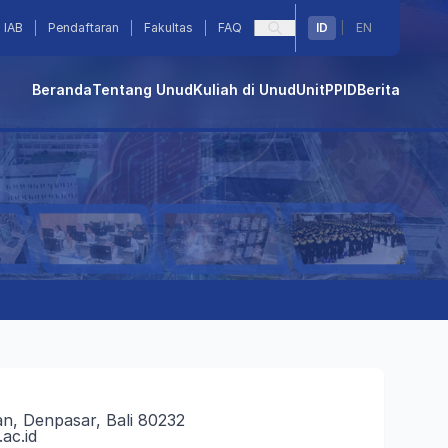
IAB
Pendaftaran
Fakultas
FAQ
ID
|
EN
Beranda
Tentang Unud
Kuliah di Unud
Unit
PPID
Berita
an, Denpasar, Bali 80232
ac.id