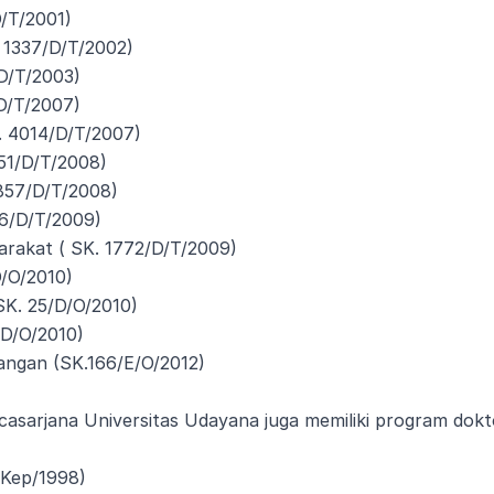
D/T/2001)
 1337/D/T/2002)
/D/T/2003)
D/T/2007)
. 4014/D/T/2007)
851/D/T/2008)
2857/D/T/2008)
66/D/T/2009)
arakat ( SK. 1772/D/T/2009)
D/O/2010)
K. 25/D/O/2010)
/D/O/2010)
angan (SK.166/E/O/2012)
sarjana Universitas Udayana juga memiliki program doktor
/Kep/1998)