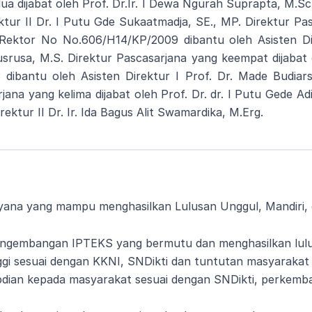
 dijabat oleh Prof. Dr.Ir. I Dewa Ngurah Suprapta, M.Sc. 
ktur II Dr. I Putu Gde Sukaatmadja, SE., MP. Direktur Pas
Rektor No No.606/H14/KP/2009 dibantu oleh Asisten Di
 Susrusa, M.S. Direktur Pascasarjana yang keempat dijabat 
ibantu oleh Asisten Direktur I Prof. Dr. Made Budiars
ana yang kelima dijabat oleh Prof. Dr. dr. I Putu Gede Adi
irektur II Dr. Ir. Ida Bagus Alit Swamardika, M.Erg.
ayana yang mampu menghasilkan Lulusan Unggul, Mandiri,
engembangan IPTEKS yang bermutu dan menghasilkan lulus
ggi sesuai dengan KKNI, SNDikti dan tuntutan masyarakat l
dian kepada masyarakat sesuai dengan SNDikti, perkem